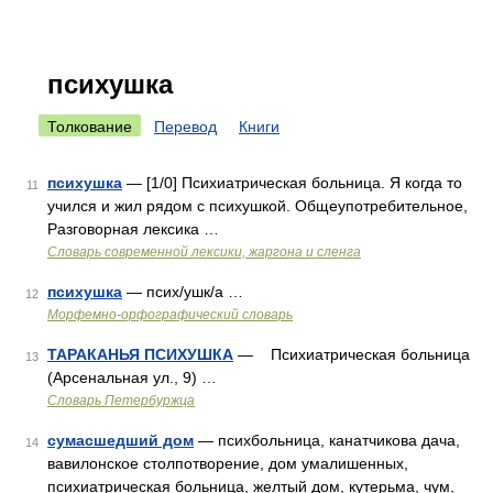
психушка
Толкование
Перевод
Книги
психушка
— [1/0] Психиатрическая больница. Я когда то
11
учился и жил рядом с психушкой. Общеупотребительное,
Разговорная лексика …
Cловарь современной лексики, жаргона и сленга
психушка
— псих/ушк/а …
12
Морфемно-орфографический словарь
ТАРАКАНЬЯ ПСИХУШКА
— Психиатрическая больница
13
(Арсенальная ул., 9) …
Словарь Петербуржца
сумасшедший дом
— психбольница, канатчикова дача,
14
вавилонское столпотворение, дом умалишенных,
психиатрическая больница, желтый дом, кутерьма, чум,