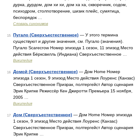
дурка, дурдом, дом хи хи, дом ха ха, скворечник, содом,
психодром, столпотворение, шизик плейс, сумятица,
беспорядок …
Словарь синонимов
Пугало (Сверхъестественное)
— У этого термина
15
существуют и другие значения, см. Пугало (значения).
Пугало Scarecrow Номер эпизода 1 сезон, 11 эпизод Место
действия Бёрксвилль (Индиана) Сверхъестественное …
Википедия
Домой (Сверхъестественное)
— Дом Home Номер
16
эпизода 1 сезон, 9 эпизод Место действия Лоуренс (Канзас)
Сверхъестественное Призрак, полтергейст Автор сценария
Эрик Крипке Режиссёр Кен Джиротти Премьера 15 ноября,
2005 …
Википедия
Дом (Сверхъестественное)
— Дом Home Номер эпизода
17
1 сезон, 9 эпизод Место действия Лоуренс (Канзас)
Сверхъестественное Призрак, полтергейст Автор сценария
Эрик Крипке …