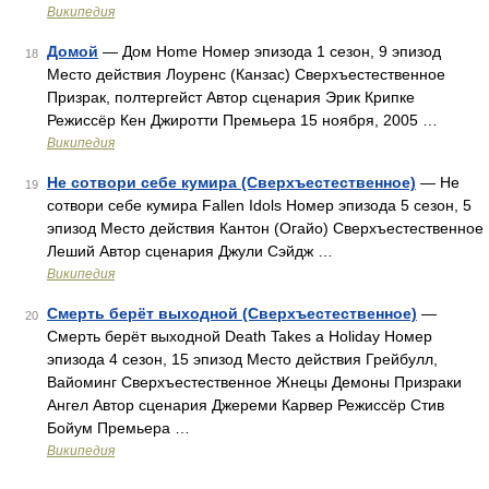
Википедия
Домой
— Дом Home Номер эпизода 1 сезон, 9 эпизод
18
Место действия Лоуренс (Канзас) Сверхъестественное
Призрак, полтергейст Автор сценария Эрик Крипке
Режиссёр Кен Джиротти Премьера 15 ноября, 2005 …
Википедия
Не сотвори себе кумира (Сверхъестественное)
— Не
19
сотвори себе кумира Fallen Idols Номер эпизода 5 сезон, 5
эпизод Место действия Кантон (Огайо) Сверхъестественное
Леший Автор сценария Джули Сэйдж …
Википедия
Смерть берёт выходной (Сверхъестественное)
—
20
Смерть берёт выходной Death Takes a Holiday Номер
эпизода 4 сезон, 15 эпизод Место действия Грейбулл,
Вайоминг Сверхъестественное Жнецы Демоны Призраки
Ангел Автор сценария Джереми Карвер Режиссёр Стив
Бойум Премьера …
Википедия